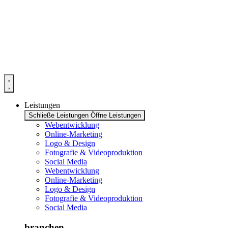
Zum
Inhalt
springen
Leistungen
Schließe Leistungen
Öffne Leistungen
Webentwicklung
Online-Marketing
Logo & Design
Fotografie & Videoproduktion
Social Media
Webentwicklung
Online-Marketing
Logo & Design
Fotografie & Videoproduktion
Social Media
branchen