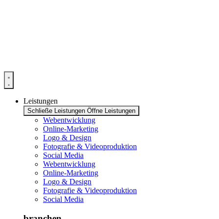
Zum
Inhalt
springen
Leistungen
Schließe Leistungen
Öffne Leistungen
Webentwicklung
Online-Marketing
Logo & Design
Fotografie & Videoproduktion
Social Media
Webentwicklung
Online-Marketing
Logo & Design
Fotografie & Videoproduktion
Social Media
branchen