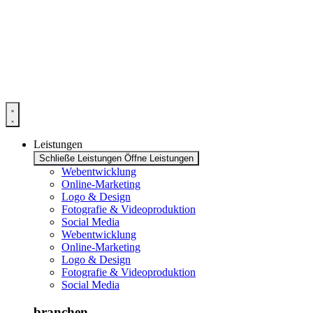
Zum
Inhalt
springen
Leistungen
Schließe Leistungen
Öffne Leistungen
Webentwicklung
Online-Marketing
Logo & Design
Fotografie & Videoproduktion
Social Media
Webentwicklung
Online-Marketing
Logo & Design
Fotografie & Videoproduktion
Social Media
branchen