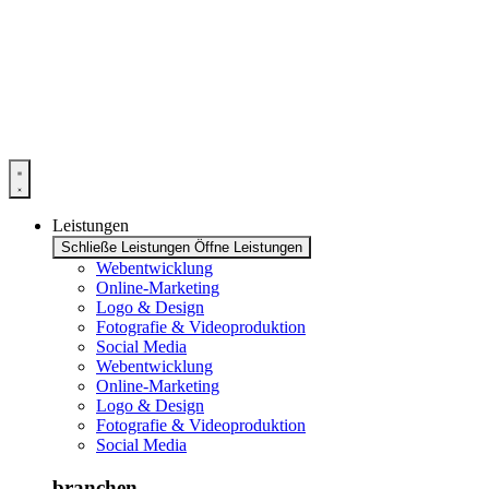
Zum
Inhalt
springen
Leistungen
Schließe Leistungen
Öffne Leistungen
Webentwicklung
Online-Marketing
Logo & Design
Fotografie & Videoproduktion
Social Media
Webentwicklung
Online-Marketing
Logo & Design
Fotografie & Videoproduktion
Social Media
branchen