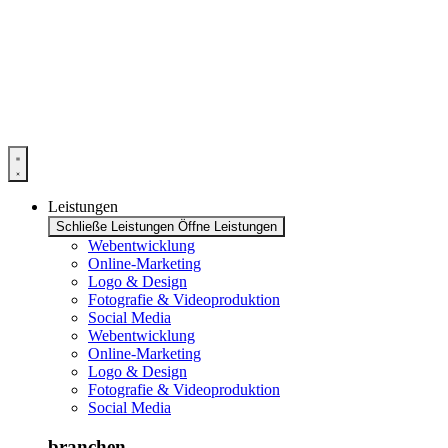
Zum
Inhalt
springen
Leistungen
Schließe Leistungen
Öffne Leistungen
Webentwicklung
Online-Marketing
Logo & Design
Fotografie & Videoproduktion
Social Media
Webentwicklung
Online-Marketing
Logo & Design
Fotografie & Videoproduktion
Social Media
branchen